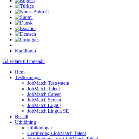
Kundlogin
Gå vidare till innehåll
Hem
Testlösningar
JobMatch Testsystem
JobMatch Talent
JobMatch Career
JobMatch Screen
JobMatch LogiQ
JobMatch Lingua SE
Beställ
Utbildning
Utbildningar
Certifiering i JobMatch Talent
Fördjupningskurs i JobMatch Talent