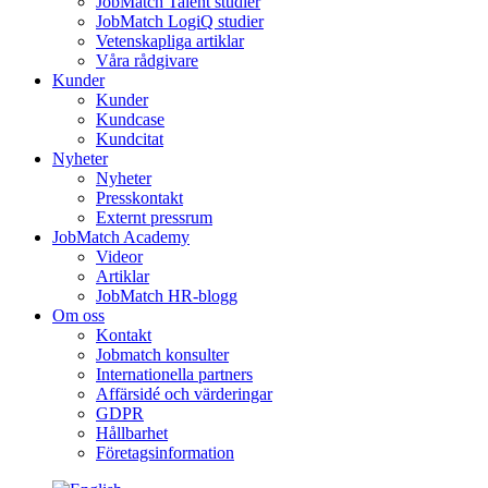
JobMatch Talent studier
JobMatch LogiQ studier
Vetenskapliga artiklar
Våra rådgivare
Kunder
Kunder
Kundcase
Kundcitat
Nyheter
Nyheter
Presskontakt
Externt pressrum
JobMatch Academy
Videor
Artiklar
JobMatch HR-blogg
Om oss
Kontakt
Jobmatch konsulter
Internationella partners
Affärsidé och värderingar
GDPR
Hållbarhet
Företagsinformation