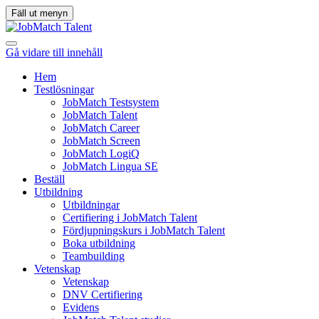
Fäll ut menyn
Gå vidare till innehåll
Hem
Testlösningar
JobMatch Testsystem
JobMatch Talent
JobMatch Career
JobMatch Screen
JobMatch LogiQ
JobMatch Lingua SE
Beställ
Utbildning
Utbildningar
Certifiering i JobMatch Talent
Fördjupningskurs i JobMatch Talent
Boka utbildning
Teambuilding
Vetenskap
Vetenskap
DNV Certifiering
Evidens