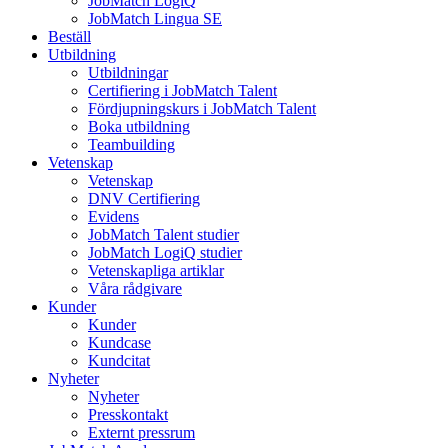
JobMatch LogiQ
JobMatch Lingua SE
Beställ
Utbildning
Utbildningar
Certifiering i JobMatch Talent
Fördjupningskurs i JobMatch Talent
Boka utbildning
Teambuilding
Vetenskap
Vetenskap
DNV Certifiering
Evidens
JobMatch Talent studier
JobMatch LogiQ studier
Vetenskapliga artiklar
Våra rådgivare
Kunder
Kunder
Kundcase
Kundcitat
Nyheter
Nyheter
Presskontakt
Externt pressrum