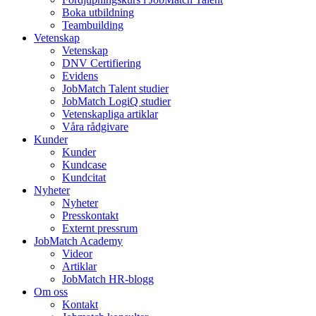
Boka utbildning
Teambuilding
Vetenskap
Vetenskap
DNV Certifiering
Evidens
JobMatch Talent studier
JobMatch LogiQ studier
Vetenskapliga artiklar
Våra rådgivare
Kunder
Kunder
Kundcase
Kundcitat
Nyheter
Nyheter
Presskontakt
Externt pressrum
JobMatch Academy
Videor
Artiklar
JobMatch HR-blogg
Om oss
Kontakt