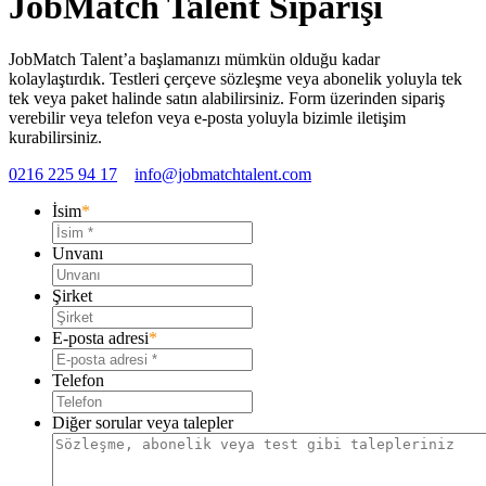
JobMatch Talent Siparişi
JobMatch Talent’a başlamanızı mümkün olduğu kadar
kolaylaştırdık. Testleri çerçeve sözleşme veya abonelik yoluyla tek
tek veya paket halinde satın alabilirsiniz. Form üzerinden sipariş
verebilir veya telefon veya e-posta yoluyla bizimle iletişim
kurabilirsiniz.
0216 225 94 17
info@jobmatchtalent.com
İsim
*
Unvanı
Şirket
E-posta adresi
*
Telefon
Diğer sorular veya talepler