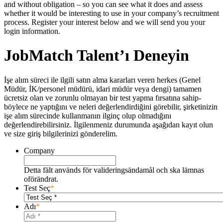
and without obligation – so you can see what it does and assess
whether it would be interesting to use in your company’s recruitment
process. Register your interest below and we will send you your
login information.
JobMatch Talent’ı Deneyin
İşe alım süreci ile ilgili satın alma kararları veren herkes (Genel
Müdür, İK/personel müdürü, idari müdür veya dengi) tamamen
ücretsiz olan ve zorunlu olmayan bir test yapma fırsatına sahip-
böylece ne yaptığını ve neleri değerlendirdiğini görebilir, şirketinizin
işe alım sürecinde kullanmanın ilginç olup olmadığını
değerlendirebilirsiniz. İlgilenmeniz durumunda aşağıdan kayıt olun
ve size giriş bilgilerinizi gönderelim.
Company
Detta fält används för valideringsändamål och ska lämnas
oförändrat.
Test Seç
*
Adı
*