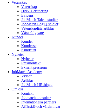
Vetenskap
Vetenskap
DNV Certifiering
Evidens
JobMatch Talent studier
JobMatch LogiQ studier
Vetenskapliga artiklar
Våra rådgivare
Kunder
Kunder
Kundcase
Kundcitat
Nyheter
Nyheter
Presskontakt
Externt pressrum
JobMatch Academy
Videor
Artiklar
JobMatch HR-blogg
Om oss
Kontakt
Jobmatch konsulter
Internationella partners
Affärsidé och värderingar