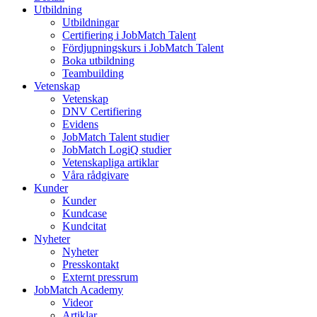
Utbildning
Utbildningar
Certifiering i JobMatch Talent
Fördjupningskurs i JobMatch Talent
Boka utbildning
Teambuilding
Vetenskap
Vetenskap
DNV Certifiering
Evidens
JobMatch Talent studier
JobMatch LogiQ studier
Vetenskapliga artiklar
Våra rådgivare
Kunder
Kunder
Kundcase
Kundcitat
Nyheter
Nyheter
Presskontakt
Externt pressrum
JobMatch Academy
Videor
Artiklar