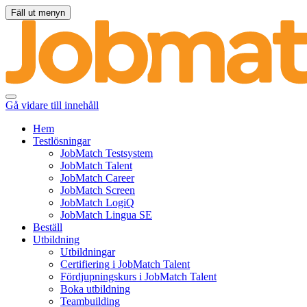
Fäll ut menyn
Gå vidare till innehåll
Hem
Testlösningar
JobMatch Testsystem
JobMatch Talent
JobMatch Career
JobMatch Screen
JobMatch LogiQ
JobMatch Lingua SE
Beställ
Utbildning
Utbildningar
Certifiering i JobMatch Talent
Fördjupningskurs i JobMatch Talent
Boka utbildning
Teambuilding