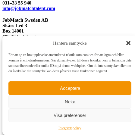
031–33 55 940
info@jobmatchtalent.com
JobMatch Sweden AB
Skårs Led 3
Box 14001
400 20 Göteborg
Hantera samtycke
För att ge en bra upplevelse använder vi teknik som cookies för att lagra och/eller
komma åt enhetsinformation. När du samtycker till dessa tekniker kan vi behandla data
som surfbeteende eller unika ID:n på denna webbplats. Om du inte samtycker eller om
du återkallar ditt samtycke kan detta påverka vissa funktioner negativt.
Acceptera
Neka
Hem
Visa preferenser
Testlösningar
JobMatch Testsystem
JobMatch Talent
Integritetspolicy
JobMatch Career