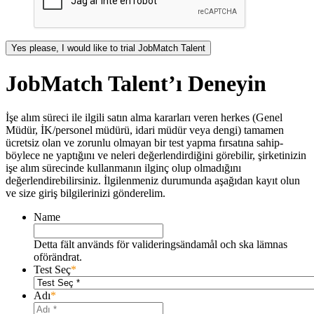
JobMatch Talent’ı Deneyin
İşe alım süreci ile ilgili satın alma kararları veren herkes (Genel
Müdür, İK/personel müdürü, idari müdür veya dengi) tamamen
ücretsiz olan ve zorunlu olmayan bir test yapma fırsatına sahip-
böylece ne yaptığını ve neleri değerlendirdiğini görebilir, şirketinizin
işe alım sürecinde kullanmanın ilginç olup olmadığını
değerlendirebilirsiniz. İlgilenmeniz durumunda aşağıdan kayıt olun
ve size giriş bilgilerinizi gönderelim.
Name
Detta fält används för valideringsändamål och ska lämnas
oförändrat.
Test Seç
*
Adı
*