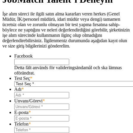
İşe alım süreci ile ilgili satın alma kararları veren herkes (Genel
Müdür, İK/personel müdürü, idari müdür veya dengi) tamamen
ücretsiz olan ve zorunlu olmayan bir test yapma fırsatına sahip-
böylece ne yaptığını ve neleri değerlendirdiğini görebilir, şirketinizin
işe alım sürecinde kullanmanın ilginç olup olmadığını
değerlendirebilirsiniz. İlgilenmeniz durumunda aşağıdan kayıt olun
ve size giriş bilgilerinizi gönderelim.
Facebook
Detta fält används för valideringsändamål och ska lämnas
oförändrat.
Test Seç
*
Adı
*
Unvanı/Görevi
*
E-posta
*
Telefon
*