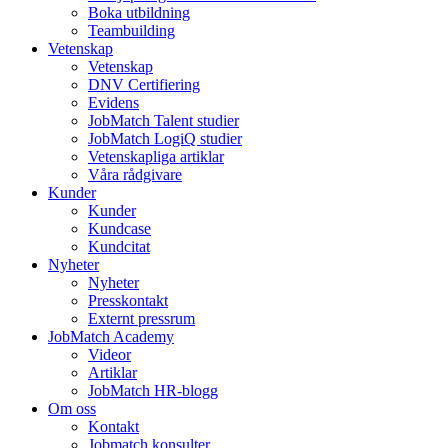
Boka utbildning
Teambuilding
Vetenskap
Vetenskap
DNV Certifiering
Evidens
JobMatch Talent studier
JobMatch LogiQ studier
Vetenskapliga artiklar
Våra rådgivare
Kunder
Kunder
Kundcase
Kundcitat
Nyheter
Nyheter
Presskontakt
Externt pressrum
JobMatch Academy
Videor
Artiklar
JobMatch HR-blogg
Om oss
Kontakt
Jobmatch konsulter