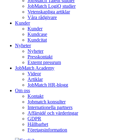
JobMatch Talent studier
JobMatch LogiQ studier
Vetenskapliga artiklar
Våra rådgivare
Kunder
Kunder
Kundcase
Kundcitat
Nyheter
Nyheter
Presskontakt
Externt pressrum
JobMatch Academy
Videor
Artiklar
JobMatch HR-blogg
Om oss
Kontakt
Jobmatch konsulter
Internationella partners
Affärsidé och värderingar
GDPR
Hållbarhet
Företagsinformation