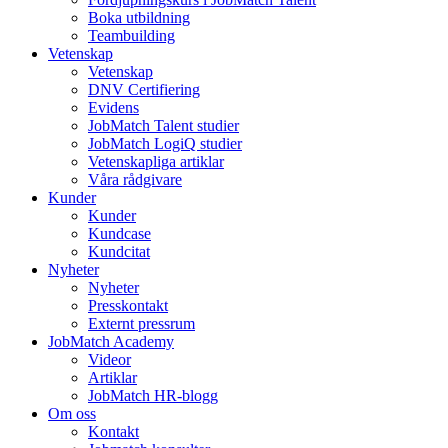
Boka utbildning
Teambuilding
Vetenskap
Vetenskap
DNV Certifiering
Evidens
JobMatch Talent studier
JobMatch LogiQ studier
Vetenskapliga artiklar
Våra rådgivare
Kunder
Kunder
Kundcase
Kundcitat
Nyheter
Nyheter
Presskontakt
Externt pressrum
JobMatch Academy
Videor
Artiklar
JobMatch HR-blogg
Om oss
Kontakt