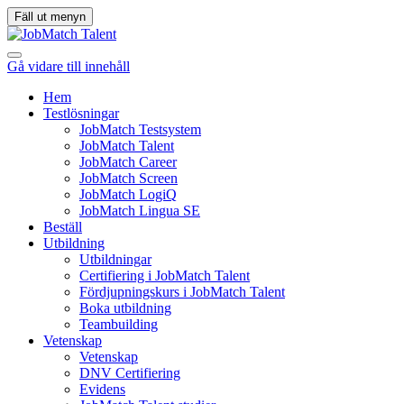
Fäll ut menyn
Gå vidare till innehåll
Hem
Testlösningar
JobMatch Testsystem
JobMatch Talent
JobMatch Career
JobMatch Screen
JobMatch LogiQ
JobMatch Lingua SE
Beställ
Utbildning
Utbildningar
Certifiering i JobMatch Talent
Fördjupningskurs i JobMatch Talent
Boka utbildning
Teambuilding
Vetenskap
Vetenskap
DNV Certifiering
Evidens