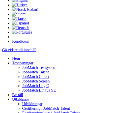
Kundlogin
Gå vidare till innehåll
Hem
Testlösningar
JobMatch Testsystem
JobMatch Talent
JobMatch Career
JobMatch Screen
JobMatch LogiQ
JobMatch Lingua SE
Beställ
Utbildning
Utbildningar
Certifiering i JobMatch Talent
Fördjupningskurs i JobMatch Talent