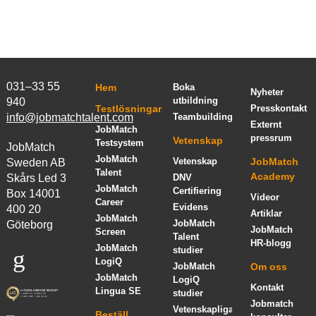
031–33 55
Hem
Boka
Nyheter
utbildning
940
Testlösningar
Presskontakt
info@jobmatchtalent.com
Teambuilding
Externt
JobMatch
pressrum
Vetenskap
Testsystem
JobMatch
JobMatch
Vetenskap
JobMatch
Sweden AB
Talent
Academy
Skårs Led 3
DNV
JobMatch
Certifiering
Box 14001
Videor
Career
Evidens
400 20
Artiklar
JobMatch
JobMatch
Göteborg
JobMatch
Screen
Talent
HR-blogg
JobMatch
studier
LogiQ
JobMatch
Om oss
JobMatch
LogiQ
Kontakt
Lingua SE
studier
Jobmatch
Vetenskapliga
Beställ