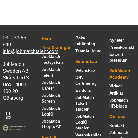
031–33 55
Hem
Boka
Nyheter
utbildning
940
Testlösningar
Presskontakt
info@jobmatchtalent.com
Teambuilding
Externt
JobMatch
pressrum
Vetenskap
Testsystem
JobMatch
JobMatch
Vetenskap
JobMatch
Sweden AB
Talent
Academy
Skårs Led 3
DNV
JobMatch
Certifiering
Box 14001
Videor
Career
Evidens
400 20
Artiklar
JobMatch
JobMatch
Göteborg
JobMatch
Screen
Talent
HR-blogg
JobMatch
studier
LogiQ
JobMatch
Om oss
JobMatch
LogiQ
Kontakt
Lingua SE
studier
Jobmatch
Vetenskapliga
Beställ