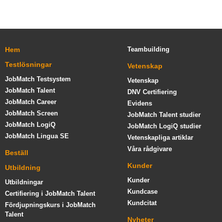
Hem
Teambuilding
Testlösningar
Vetenskap
JobMatch Testsystem
Vetenskap
JobMatch Talent
DNV Certifiering
JobMatch Career
Evidens
JobMatch Screen
JobMatch Talent studier
JobMatch LogiQ
JobMatch LogiQ studier
JobMatch Lingua SE
Vetenskapliga artiklar
Våra rådgivare
Beställ
Kunder
Utbildning
Kunder
Utbildningar
Kundcase
Certifiering i JobMatch Talent
Kundcitat
Fördjupningskurs i JobMatch
Talent
Nyheter