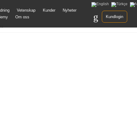
Gå
ldning
Vetenskap
Kunder
Nyheter
idare
Kundlogin
demy
Om oss
ll
nnehåll
T3