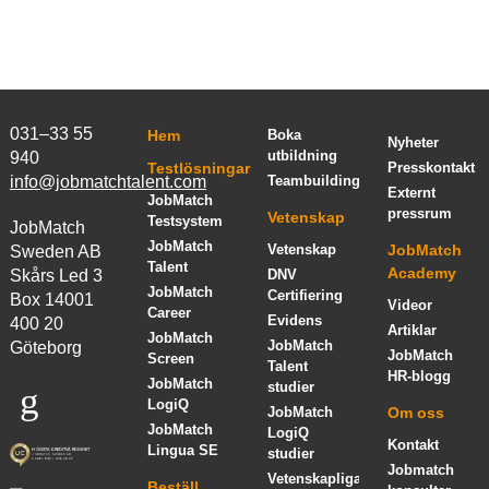
031–33 55
Hem
Boka
Nyheter
utbildning
940
Testlösningar
Presskontakt
info@jobmatchtalent.com
Teambuilding
Externt
JobMatch
pressrum
Vetenskap
Testsystem
JobMatch
JobMatch
Vetenskap
JobMatch
Sweden AB
Talent
Academy
Skårs Led 3
DNV
JobMatch
Certifiering
Box 14001
Videor
Career
Evidens
400 20
Artiklar
JobMatch
JobMatch
Göteborg
JobMatch
Screen
Talent
HR-blogg
JobMatch
studier
LogiQ
JobMatch
Om oss
JobMatch
LogiQ
Kontakt
Lingua SE
studier
Jobmatch
Vetenskapliga
Beställ