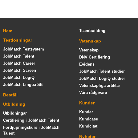
Hem
Teambuilding
Testlösningar
Vetenskap
JobMatch Testsystem
Vetenskap
JobMatch Talent
DNV Certifiering
JobMatch Career
Evidens
JobMatch Screen
JobMatch Talent studier
JobMatch LogiQ
JobMatch LogiQ studier
JobMatch Lingua SE
Vetenskapliga artiklar
Våra rådgivare
Beställ
Kunder
Utbildning
Kunder
Utbildningar
Kundcase
Certifiering i JobMatch Talent
Kundcitat
Fördjupningskurs i JobMatch
Talent
Nyheter