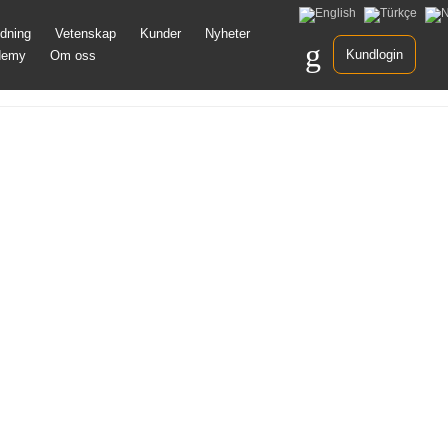
Gå
ldning
Vetenskap
Kunder
Nyheter
idare
Kundlogin
demy
Om oss
ll
nnehåll