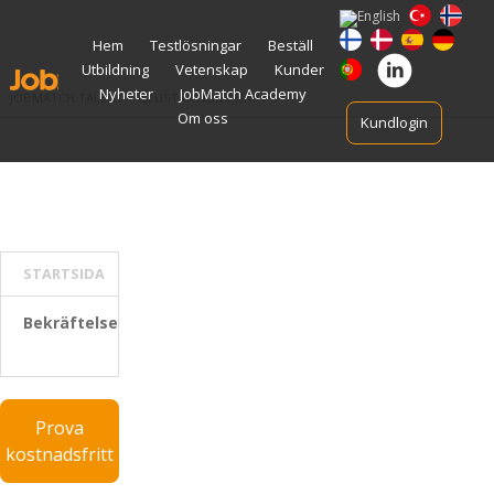
Gå
Hem
Testlösningar
Beställ
vidare
Utbildning
Vetenskap
Kunder
till
innehåll
Nyheter
JobMatch Academy
JOBMATCH TALENT
>
ILLUSTRATION PUNKT 3
Om oss
Kundlogin
STARTSIDA
Bekräftelse
Prova
kostnadsfritt