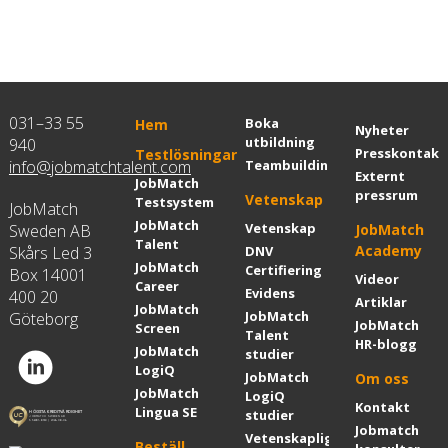
031–33 55
Boka
Hem
Nyheter
utbildning
940
Presskontakt
Testlösningar
info@jobmatchtalent.com
Teambuilding
Externt
JobMatch
pressrum
Vetenskap
Testsystem
JobMatch
JobMatch
Vetenskap
Sweden AB
JobMatch
Talent
Academy
Skårs Led 3
DNV
JobMatch
Certifiering
Box 14001
Videor
Career
Evidens
400 20
Artiklar
JobMatch
JobMatch
Göteborg
JobMatch
Screen
Talent
HR-blogg
JobMatch
studier
LogiQ
JobMatch
Om oss
JobMatch
LogiQ
Kontakt
Lingua SE
studier
Jobmatch
Vetenskapliga
Beställ