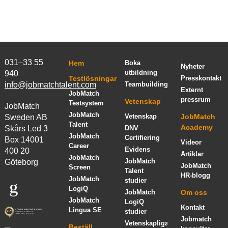
031–33 55
Hem
Boka
Nyheter
utbildning
940
Testlösningar
Presskontakt
info@jobmatchtalent.com
Teambuilding
Externt
JobMatch
pressrum
Vetenskap
Testsystem
JobMatch
JobMatch
Vetenskap
JobMatch
Sweden AB
Talent
Academy
Skårs Led 3
DNV
JobMatch
Certifiering
Box 14001
Videor
Career
Evidens
400 20
Artiklar
JobMatch
JobMatch
Göteborg
JobMatch
Screen
Talent
HR-blogg
JobMatch
studier
LogiQ
JobMatch
Om oss
JobMatch
LogiQ
Kontakt
Lingua SE
studier
Jobmatch
Vetenskapliga
Beställ