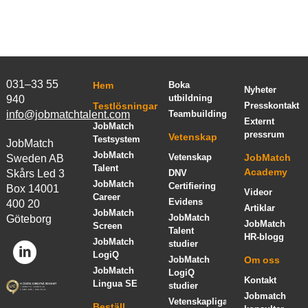
031–33 55
Hem
Boka
Nyheter
utbildning
940
Testlösningar
Presskontakt
info@jobmatchtalent.com
Teambuilding
Externt
JobMatch
pressrum
Vetenskap
Testsystem
JobMatch
JobMatch
Vetenskap
JobMatch
Sweden AB
Talent
Academy
Skårs Led 3
DNV
JobMatch
Certifiering
Box 14001
Videor
Career
Evidens
400 20
Artiklar
JobMatch
JobMatch
Göteborg
JobMatch
Screen
Talent
HR-blogg
JobMatch
studier
LogiQ
JobMatch
Om oss
JobMatch
LogiQ
Kontakt
Lingua SE
studier
Jobmatch
Vetenskapliga
Beställ