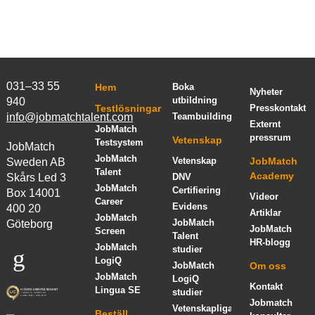
031–33 55
Hem
Boka
Nyheter
utbildning
940
Testlösningar
Presskontakt
info@jobmatchtalent.com
Teambuilding
Externt
JobMatch
pressrum
Vetenskap
Testsystem
JobMatch
JobMatch
Vetenskap
JobMatch
Sweden AB
Talent
Academy
Skårs Led 3
DNV
JobMatch
Certifiering
Box 14001
Videor
Career
Evidens
400 20
Artiklar
JobMatch
JobMatch
Göteborg
JobMatch
Screen
Talent
HR-blogg
JobMatch
studier
LogiQ
JobMatch
Om oss
JobMatch
LogiQ
Kontakt
Lingua SE
studier
Jobmatch
Vetenskapliga
Beställ