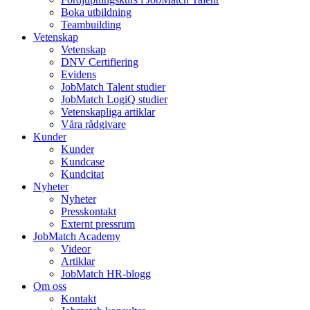
Boka utbildning
Teambuilding
Vetenskap
Vetenskap
DNV Certifiering
Evidens
JobMatch Talent studier
JobMatch LogiQ studier
Vetenskapliga artiklar
Våra rådgivare
Kunder
Kunder
Kundcase
Kundcitat
Nyheter
Nyheter
Presskontakt
Externt pressrum
JobMatch Academy
Videor
Artiklar
JobMatch HR-blogg
Om oss
Kontakt