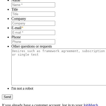
Name
*
Title
Company
E-mail
*
Phone
Other questions or requests
I'm not a robot
If you already have a customer account, log in to your
JobMatch