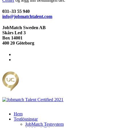
Center
og legg inn bestillingen der.
031–33 55 940
info@jobmatchtalent.com
JobMatch Sweden AB
Skårs Led 3
Box 14001
400 20 Göteborg
Hem
Testlösningar
JobMatch Testsystem