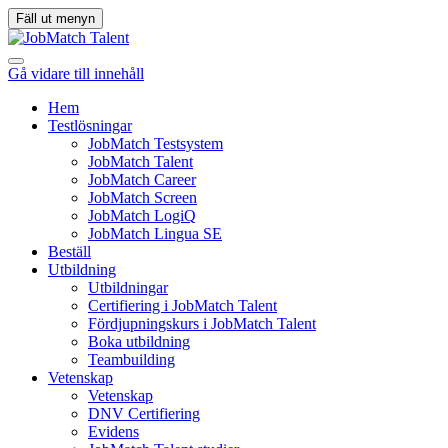
Fäll ut menyn
Gå vidare till innehåll
Hem
Testlösningar
JobMatch Testsystem
JobMatch Talent
JobMatch Career
JobMatch Screen
JobMatch LogiQ
JobMatch Lingua SE
Beställ
Utbildning
Utbildningar
Certifiering i JobMatch Talent
Fördjupningskurs i JobMatch Talent
Boka utbildning
Teambuilding
Vetenskap
Vetenskap
DNV Certifiering
Evidens