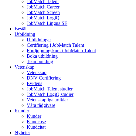
JobMatch Talent
JobMatch Career
JobMatch Screen
JobMatch LogiQ
JobMatch Lingua SE
Beställ
Utbildning
Utbildningar
Certifiering i JobMatch Talent
Fördjupningskurs i JobMatch Talent
Boka utbildning
Teambuilding
Vetenskap
Vetenskap
DNV Certifiering
Evidens
JobMatch Talent studier
JobMatch LogiQ studier
Vetenskapliga artiklar
Våra rådgivare
Kunder
Kunder
Kundcase
Kundcitat
Nyheter