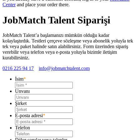
Center
and place your order there.
JobMatch Talent Siparişi
JobMatch Talent’a başlamanızı mümkün olduğu kadar
kolaylaştırdık. Testleri çerçeve sözleşme veya abonelik yoluyla tek
tek veya paket halinde satın alabilirsiniz. Form üzerinden sipariş
verebilir veya telefon veya e-posta yoluyla bizimle iletişim
kurabilirsiniz.
0216 225 94 17
info@jobmatchtalent.com
İsim
*
Unvanı
Şirket
E-posta adresi
*
Telefon
Diğer sorular veya talepler