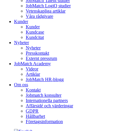
JobMatch Talent studier
JobMatch LogiQ studier
Vetenskapliga artiklar
Våra rådgivare
Kunder
Kunder
Kundcase
Kundcitat
Nyheter
Nyheter
Presskontakt
Externt pressrum
JobMatch Academy
Videor
Artiklar
JobMatch HR-blogg
Om oss
Kontakt
Jobmatch konsulter
Internationella partners
Affärsidé och värderingar
GDPR
Hållbarhet
Företagsinformation