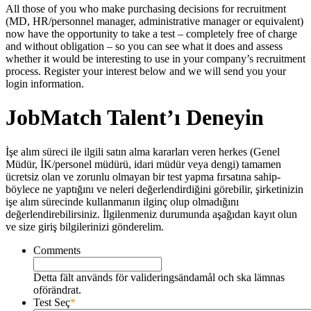
All those of you who make purchasing decisions for recruitment
(MD, HR/personnel manager, administrative manager or equivalent)
now have the opportunity to take a test – completely free of charge
and without obligation – so you can see what it does and assess
whether it would be interesting to use in your company’s recruitment
process. Register your interest below and we will send you your
login information.
JobMatch Talent’ı Deneyin
İşe alım süreci ile ilgili satın alma kararları veren herkes (Genel
Müdür, İK/personel müdürü, idari müdür veya dengi) tamamen
ücretsiz olan ve zorunlu olmayan bir test yapma fırsatına sahip-
böylece ne yaptığını ve neleri değerlendirdiğini görebilir, şirketinizin
işe alım sürecinde kullanmanın ilginç olup olmadığını
değerlendirebilirsiniz. İlgilenmeniz durumunda aşağıdan kayıt olun
ve size giriş bilgilerinizi gönderelim.
Comments
Detta fält används för valideringsändamål och ska lämnas
oförändrat.
Test Seç
*