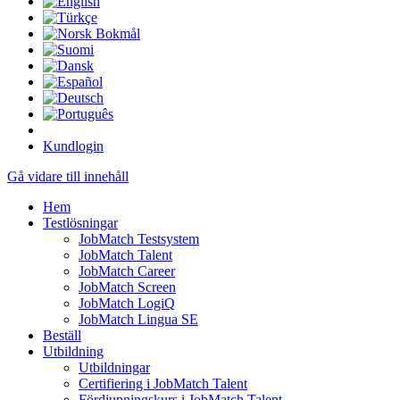
Kundlogin
Gå vidare till innehåll
Hem
Testlösningar
JobMatch Testsystem
JobMatch Talent
JobMatch Career
JobMatch Screen
JobMatch LogiQ
JobMatch Lingua SE
Beställ
Utbildning
Utbildningar
Certifiering i JobMatch Talent
Fördjupningskurs i JobMatch Talent