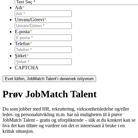
Adı
*
Unvanı/Görevi
*
E-posta
*
Telefon
*
Şirket
*
CAPTCHA
Prøv JobMatch Talent
Du som jobber med HR, rekruttering, virksomhetsledelse og/eller
leder- og personalutvikling m.m. har nå muligheten til å prøve
JobMatch Talent – ​​gratis og uforpliktende – slik at du konkret kan se
hva det kan tilføre og vurdere om det er interessant å bruke i en
kritisk situasjon.