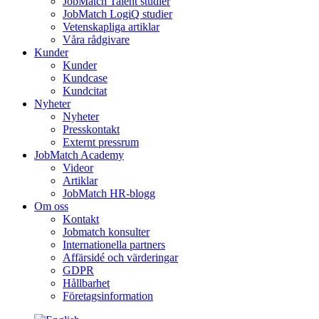
JobMatch Talent studier
JobMatch LogiQ studier
Vetenskapliga artiklar
Våra rådgivare
Kunder
Kunder
Kundcase
Kundcitat
Nyheter
Nyheter
Presskontakt
Externt pressrum
JobMatch Academy
Videor
Artiklar
JobMatch HR-blogg
Om oss
Kontakt
Jobmatch konsulter
Internationella partners
Affärsidé och värderingar
GDPR
Hållbarhet
Företagsinformation