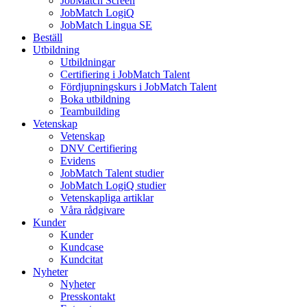
JobMatch Screen
JobMatch LogiQ
JobMatch Lingua SE
Beställ
Utbildning
Utbildningar
Certifiering i JobMatch Talent
Fördjupningskurs i JobMatch Talent
Boka utbildning
Teambuilding
Vetenskap
Vetenskap
DNV Certifiering
Evidens
JobMatch Talent studier
JobMatch LogiQ studier
Vetenskapliga artiklar
Våra rådgivare
Kunder
Kunder
Kundcase
Kundcitat
Nyheter
Nyheter
Presskontakt