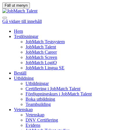
Fäll ut menyn
Gå vidare till innehåll
Hem
Testlösningar
JobMatch Testsystem
JobMatch Talent
JobMatch Career
JobMatch Screen
JobMatch LogiQ
JobMatch Lingua SE
Beställ
Utbildning
Utbildningar
Certifiering i JobMatch Talent
Fördjupningskurs i JobMatch Talent
Boka utbildning
Teambuilding
Vetenskap
Vetenskap
DNV Certifiering
Evidens