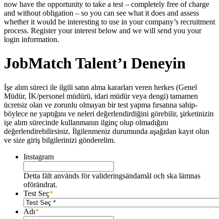
now have the opportunity to take a test – completely free of charge
and without obligation – so you can see what it does and assess
whether it would be interesting to use in your company’s recruitment
process. Register your interest below and we will send you your
login information.
JobMatch Talent’ı Deneyin
İşe alım süreci ile ilgili satın alma kararları veren herkes (Genel
Müdür, İK/personel müdürü, idari müdür veya dengi) tamamen
ücretsiz olan ve zorunlu olmayan bir test yapma fırsatına sahip-
böylece ne yaptığını ve neleri değerlendirdiğini görebilir, şirketinizin
işe alım sürecinde kullanmanın ilginç olup olmadığını
değerlendirebilirsiniz. İlgilenmeniz durumunda aşağıdan kayıt olun
ve size giriş bilgilerinizi gönderelim.
Instagram
Detta fält används för valideringsändamål och ska lämnas
oförändrat.
Test Seç
*
Adı
*