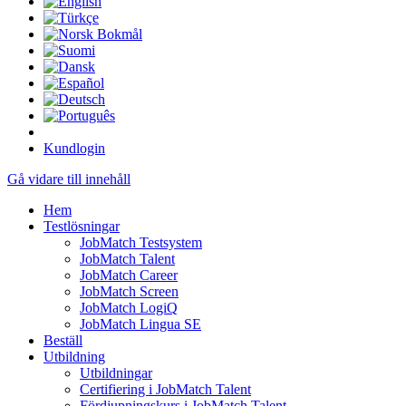
Kundlogin
Gå vidare till innehåll
Hem
Testlösningar
JobMatch Testsystem
JobMatch Talent
JobMatch Career
JobMatch Screen
JobMatch LogiQ
JobMatch Lingua SE
Beställ
Utbildning
Utbildningar
Certifiering i JobMatch Talent
Fördjupningskurs i JobMatch Talent