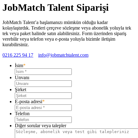
JobMatch Talent Siparişi
JobMatch Talent’a başlamanızı mümkün olduğu kadar
kolaylaştırdık. Testleri çerçeve sözleşme veya abonelik yoluyla tek
tek veya paket halinde satın alabilirsiniz. Form üzerinden sipariş
verebilir veya telefon veya e-posta yoluyla bizimle iletişim
kurabilirsiniz.
0216 225 94 17
info@jobmatchtalent.com
İsim
*
Unvanı
Şirket
E-posta adresi
*
Telefon
Diğer sorular veya talepler