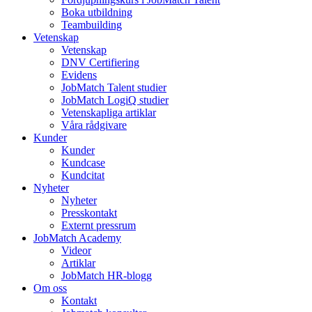
Boka utbildning
Teambuilding
Vetenskap
Vetenskap
DNV Certifiering
Evidens
JobMatch Talent studier
JobMatch LogiQ studier
Vetenskapliga artiklar
Våra rådgivare
Kunder
Kunder
Kundcase
Kundcitat
Nyheter
Nyheter
Presskontakt
Externt pressrum
JobMatch Academy
Videor
Artiklar
JobMatch HR-blogg
Om oss
Kontakt