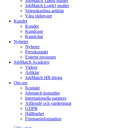
JobMatch Talent studier
JobMatch LogiQ studier
Vetenskapliga artiklar
Våra rådgivare
Kunder
Kunder
Kundcase
Kundcitat
Nyheter
Nyheter
Presskontakt
Externt pressrum
JobMatch Academy
Videor
Artiklar
JobMatch HR-blogg
Om oss
Kontakt
Jobmatch konsulter
Internationella partners
Affärsidé och värderingar
GDPR
Hållbarhet
Företagsinformation