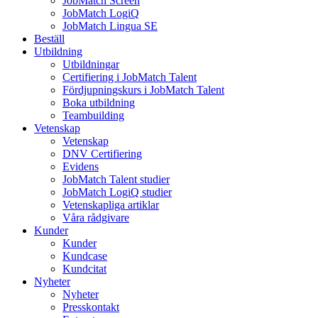
JobMatch Screen
JobMatch LogiQ
JobMatch Lingua SE
Beställ
Utbildning
Utbildningar
Certifiering i JobMatch Talent
Fördjupningskurs i JobMatch Talent
Boka utbildning
Teambuilding
Vetenskap
Vetenskap
DNV Certifiering
Evidens
JobMatch Talent studier
JobMatch LogiQ studier
Vetenskapliga artiklar
Våra rådgivare
Kunder
Kunder
Kundcase
Kundcitat
Nyheter
Nyheter
Presskontakt