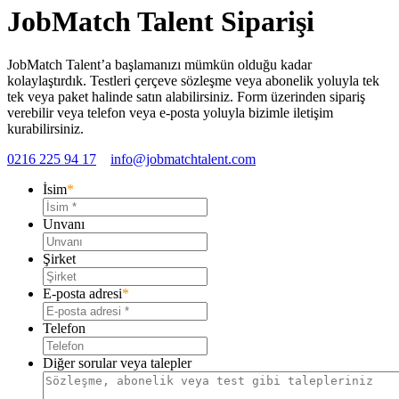
JobMatch Talent Siparişi
JobMatch Talent’a başlamanızı mümkün olduğu kadar
kolaylaştırdık. Testleri çerçeve sözleşme veya abonelik yoluyla tek
tek veya paket halinde satın alabilirsiniz. Form üzerinden sipariş
verebilir veya telefon veya e-posta yoluyla bizimle iletişim
kurabilirsiniz.
0216 225 94 17
info@jobmatchtalent.com
İsim
*
Unvanı
Şirket
E-posta adresi
*
Telefon
Diğer sorular veya talepler