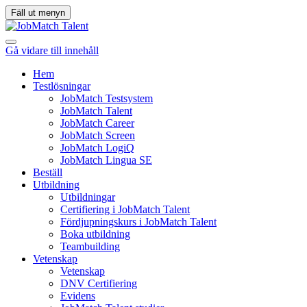
Fäll ut menyn
Gå vidare till innehåll
Hem
Testlösningar
JobMatch Testsystem
JobMatch Talent
JobMatch Career
JobMatch Screen
JobMatch LogiQ
JobMatch Lingua SE
Beställ
Utbildning
Utbildningar
Certifiering i JobMatch Talent
Fördjupningskurs i JobMatch Talent
Boka utbildning
Teambuilding
Vetenskap
Vetenskap
DNV Certifiering
Evidens