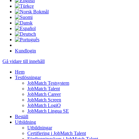
Kundlogin
Gå vidare till innehåll
Hem
Testlösningar
JobMatch Testsystem
JobMatch Talent
JobMatch Career
JobMatch Screen
JobMatch LogiQ
JobMatch Lingua SE
Beställ
Utbildning
Utbildningar
Certifiering i JobMatch Talent
Fördjupningskurs i JobMatch Talent