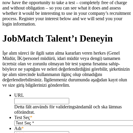
now have the opportunity to take a test – completely free of charge
and without obligation – so you can see what it does and assess
whether it would be interesting to use in your company’s recruitment
process. Register your interest below and we will send you your
login information.
JobMatch Talent’ı Deneyin
İşe alım süreci ile ilgili satın alma kararları veren herkes (Genel
Müdür, İK/personel müdürü, idari müdür veya dengi) tamamen
ücretsiz olan ve zorunlu olmayan bir test yapma fırsatına sahip-
böylece ne yaptığını ve neleri değerlendirdiğini görebilir, şirketinizin
işe alım sürecinde kullanmanın ilginç olup olmadığını
değerlendirebilirsiniz. İlgilenmeniz durumunda aşağıdan kayıt olun
ve size giriş bilgilerinizi gönderelim.
URL
Detta fält används för valideringsändamål och ska lämnas
oförändrat.
Test Seç
*
Adı
*