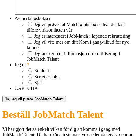
Avmerkingsbokser
Jeg vil prøve JobMatch gratis og se hva det kan
tilføre virksomheten vår
Jeg er interessert i JobMatch i løpende rekruttering
Jeg vil vite mer om ditt Kom i gang-tilbud for nye
kunder
Jeg ønsker mer informasjon om sertifisering i
JobMatch Talent
Jeg er:
*
Student
Ser etter jobb
Sjef
CAPTCHA
Ja, jeg vil prøve JobMatch Talent
Beställ JobMatch Talent
Vi har gjort det så enkelt vi kan för dig att komma i gång med
JobMatch Talent
. Du kan köpa testerna styck- eller paketvis, genom