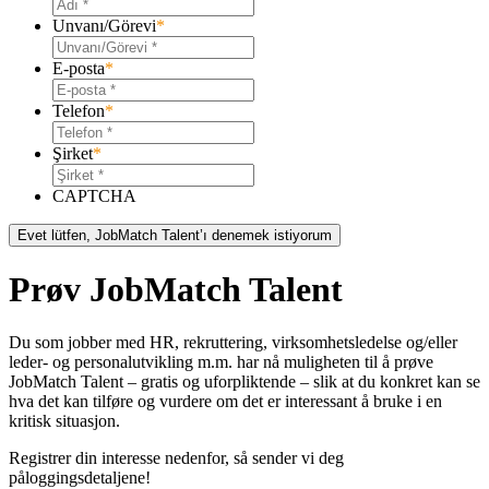
Unvanı/Görevi
*
E-posta
*
Telefon
*
Şirket
*
CAPTCHA
Evet lütfen, JobMatch Talent’ı denemek istiyorum
Prøv JobMatch Talent
Du som jobber med HR, rekruttering, virksomhetsledelse og/eller
leder- og personalutvikling m.m. har nå muligheten til å prøve
JobMatch Talent – ​​gratis og uforpliktende – slik at du konkret kan se
hva det kan tilføre og vurdere om det er interessant å bruke i en
kritisk situasjon.
Registrer din interesse nedenfor, så sender vi deg
påloggingsdetaljene!