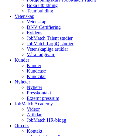
Boka utbildning
Teambuilding
Vetenskap
Vetenskap
DNV Certifiering
Evidens
JobMatch Talent studier
JobMatch LogiQ studier
Vetenskapliga artiklar
Våra rådgivare
Kunder
Kunder
Kundcase
Kundcitat
Nyheter
Nyheter
Presskontakt
Externt pressrum
JobMatch Academy
Videor
Artiklar
JobMatch HR-blogg
Om oss
Kontakt