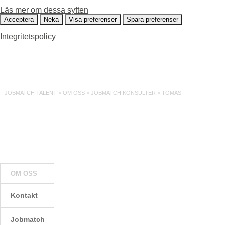
Läs mer om dessa syften
Acceptera
Neka
Visa preferenser
Spara preferenser
Integritetspolicy
JOBMATCH TALENT
>
OM OSS
>
JOBMATCH KONSULTER
>
TOMAS
OM OSS
Kontakt
Jobmatch