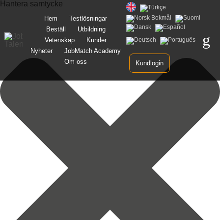
Hantera samtycke
Gå
Hem
Testlösningar
vidare
Beställ
Utbildning
till
innehåll
Vetenskap
Kunder
Nyheter
JobMatch Academy
Om oss
Kundlogin