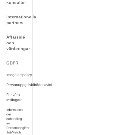
konsulter
Internationella
partners
Affärsidé
och
värderingar
GDPR
Integritetspolicy
Personuppgiftsbiträdesavtal
För våra
testtagare
Information
om
behandling
av
Personuppgifter
JobMatch