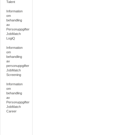
Talent
Information
om
behandling
av
Personuppgifter
JobMatch
LogiQ
Information
om
behandling
av
personuppgifter
JobMatch
Screening
Information
om
behandling
av
Personuppgifter
JobMatch
Career