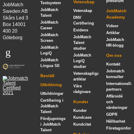
pressrum
Vetenskap
Testsystem
JobMatch
JobMatch
Vetenskap
JobMatch
Sweden AB
Talent
Academy
Skårs Led 3
DNV
JobMatch
Certifiering
Box 14001
Videor
Career
Evidens
400 20
Artiklar
JobMatch
JobMatch
Göteborg
JobMatch
Screen
Talent
HR-blogg
JobMatch
studier
LogiQ
JobMatch
Om oss
JobMatch
LogiQ
Kontakt
Lingua SE
studier
Jobmatch
Vetenskapliga
Beställ
konsulter
artiklar
Internationella
Utbildning
Våra
partners
rådgivare
Utbildningar
Affärsidé
Certifiering i
Kunder
och
JobMatch
värderingar
Kunder
Talent
GDPR
Kundcase
Fördjupningskurs
Hållbarhet
i JobMatch
Kundcitat
Företagsinform
Talent