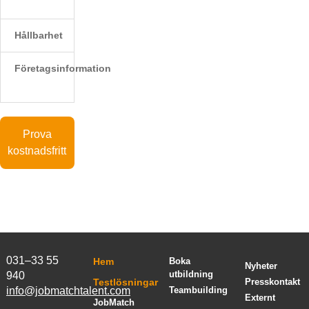
Hållbarhet
Företagsinformation
Prova
kostnadsfritt
031–33 55
Hem
Boka
Nyheter
utbildning
940
Testlösningar
Presskontakt
info@jobmatchtalent.com
Teambuilding
Externt
JobMatch