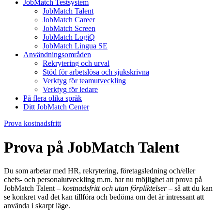
JobMatch Testsystem
JobMatch Talent
JobMatch Career
JobMatch Screen
JobMatch LogiQ
JobMatch Lingua SE
Användningsområden
Rekrytering och urval
Stöd för arbetslösa och sjukskrivna
Verktyg för teamutveckling
Verktyg för ledare
På flera olika språk
Ditt JobMatch Center
Prova kostnadsfritt
Prova på JobMatch Talent
Du som arbetar med HR, rekrytering, företagsledning och/eller
chefs- och personalutveckling m.m. har nu möjlighet att prova på
JobMatch Talent –
kostnadsfritt och utan förpliktelser
– så att du kan
se konkret vad det kan tillföra och bedöma om det är intressant att
använda i skarpt läge.