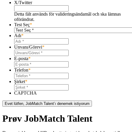
X/Twitter
Detta fält används för valideringsändamål och ska lämnas
oförändrat.
Test Seç
*
Adı
*
Unvanı/Görevi
*
E-posta
*
Telefon
*
Şirket
*
CAPTCHA
Evet lütfen, JobMatch Talent’ı denemek istiyorum
Prøv JobMatch Talent