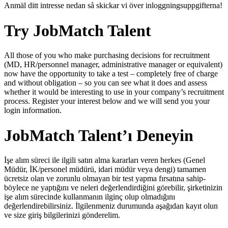
Anmäl ditt intresse nedan så skickar vi över inloggningsuppgifterna!
Try JobMatch Talent
All those of you who make purchasing decisions for recruitment
(MD, HR/personnel manager, administrative manager or equivalent)
now have the opportunity to take a test – completely free of charge
and without obligation – so you can see what it does and assess
whether it would be interesting to use in your company’s recruitment
process. Register your interest below and we will send you your
login information.
JobMatch Talent’ı Deneyin
İşe alım süreci ile ilgili satın alma kararları veren herkes (Genel
Müdür, İK/personel müdürü, idari müdür veya dengi) tamamen
ücretsiz olan ve zorunlu olmayan bir test yapma fırsatına sahip-
böylece ne yaptığını ve neleri değerlendirdiğini görebilir, şirketinizin
işe alım sürecinde kullanmanın ilginç olup olmadığını
değerlendirebilirsiniz. İlgilenmeniz durumunda aşağıdan kayıt olun
ve size giriş bilgilerinizi gönderelim.