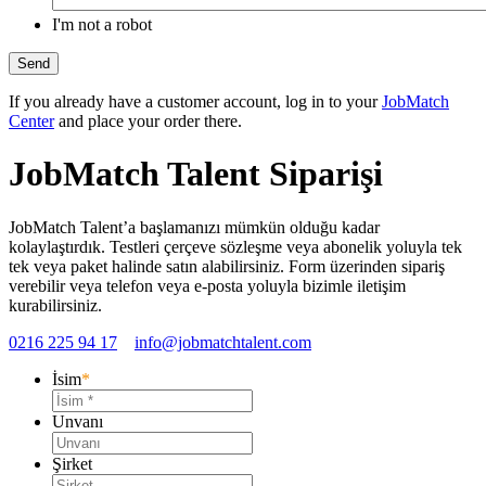
I'm not a robot
Send
If you already have a customer account, log in to your
JobMatch
Center
and place your order there.
JobMatch Talent Siparişi
JobMatch Talent’a başlamanızı mümkün olduğu kadar
kolaylaştırdık. Testleri çerçeve sözleşme veya abonelik yoluyla tek
tek veya paket halinde satın alabilirsiniz. Form üzerinden sipariş
verebilir veya telefon veya e-posta yoluyla bizimle iletişim
kurabilirsiniz.
0216 225 94 17
info@jobmatchtalent.com
İsim
*
Unvanı
Şirket