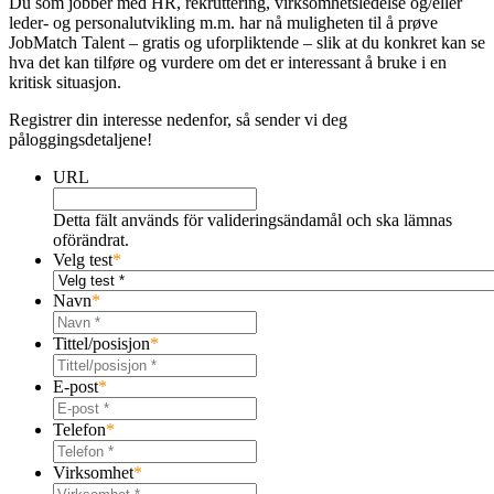
Du som jobber med HR, rekruttering, virksomhetsledelse og/eller
leder- og personalutvikling m.m. har nå muligheten til å prøve
JobMatch Talent – ​​gratis og uforpliktende – slik at du konkret kan se
hva det kan tilføre og vurdere om det er interessant å bruke i en
kritisk situasjon.
Registrer din interesse nedenfor, så sender vi deg
påloggingsdetaljene!
URL
Detta fält används för valideringsändamål och ska lämnas
oförändrat.
Velg test
*
Navn
*
Tittel/posisjon
*
E-post
*
Telefon
*
Virksomhet
*