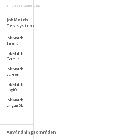
TESTLÖSNINGAR
JobMatch
Testsystem
JobMatch
Talent
JobMatch
Career
JobMatch
Screen
JobMatch
LogiQ
JobMatch
Lingua SE
Användningsområden