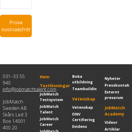
Prova
kostnadsfritt
031–33 55
Boka
Hem
Nyheter
utbildning
940
Presskontakt
Testlösningar
info@jobmatchtalent.com
Teambuilding
Externt
JobMatch
pressrum
Vetenskap
Testsystem
JobMatch
JobMatch
Vetenskap
Sweden AB
JobMatch
Talent
Academy
Skårs Led 3
DNV
JobMatch
Certifiering
Box 14001
Videor
Career
Evidens
400 20
Artiklar
JobMatch