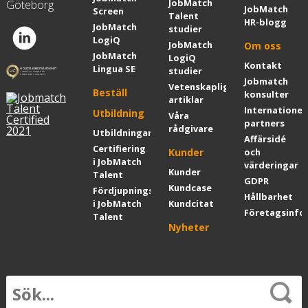
JobMatch
Göteborg
JobMatch
Screen
Talent
HR-blogg
JobMatch
studier
LogiQ
JobMatch
Om oss
JobMatch
LogiQ
Kontakt
Lingua SE
studier
Jobmatch
Vetenskapliga
Beställ
konsulter
artiklar
Internationel
Utbildning
Våra
partners
rådgivare
Utbildningar
Affärsidé
Certifiering
Kunder
och
i JobMatch
värderingar
Kunder
Talent
GDPR
Kundcase
Fördjupningskurs
Hållbarhet
i JobMatch
Kundcitat
Företagsinfo
Talent
Nyheter