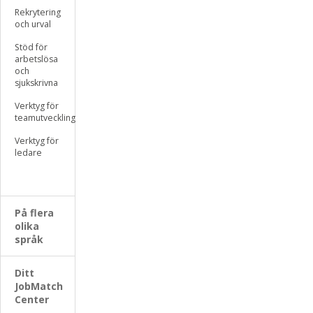
Rekrytering
och urval
Stöd för
arbetslösa
och
sjukskrivna
Verktyg för
teamutveckling
Verktyg för
ledare
På flera
olika
språk
Ditt
JobMatch
Center