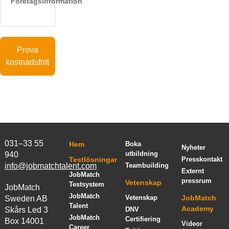
Företagsinformation
Prova
kostnadsfritt
031–33 55
Hem
Boka
Nyheter
utbildning
940
Testlösningar
Presskontakt
info@jobmatchtalent.com
Teambuilding
Externt
JobMatch
pressrum
Vetenskap
Testsystem
JobMatch
JobMatch
Vetenskap
JobMatch
Sweden AB
Talent
Academy
Skårs Led 3
DNV
JobMatch
Certifiering
Box 14001
Videor
Career