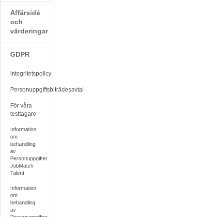
Affärsidé
och
värderingar
GDPR
Integritetspolicy
Personuppgiftsbiträdesavtal
För våra
testtagare
Information
om
behandling
av
Personuppgifter
JobMatch
Talent
Information
om
behandling
av