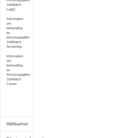
Personuppgifter
JobMatch
LogiQ
Information
om
behandling
av
personuppgifter
JobMatch
Screening
Information
om
behandling
av
Personuppgifter
JobMatch
Career
Hållbarhet