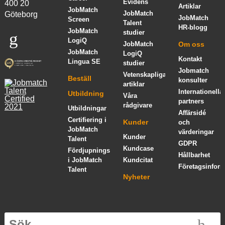
Evidens
400 20
Artiklar
JobMatch
JobMatch
Göteborg
JobMatch
Screen
Talent
HR-blogg
JobMatch
studier
LogiQ
JobMatch
Om oss
JobMatch
LogiQ
Kontakt
Lingua SE
studier
Jobmatch
Vetenskapliga
Beställ
konsulter
artiklar
Internationella
Utbildning
Våra
partners
rådgivare
Utbildningar
Affärsidé
Certifiering i
Kunder
och
JobMatch
värderingar
Kunder
Talent
GDPR
Kundcase
Fördjupningskurs
Hållbarhet
i JobMatch
Kundcitat
Företagsinform
Talent
Nyheter