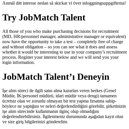
Anmäl ditt intresse nedan så skickar vi över inloggningsuppgifterna!
Try JobMatch Talent
All those of you who make purchasing decisions for recruitment
(MD, HR/personnel manager, administrative manager or equivalent)
now have the opportunity to take a test – completely free of charge
and without obligation – so you can see what it does and assess
whether it would be interesting to use in your company’s recruitment
process. Register your interest below and we will send you your
login information.
JobMatch Talent’ı Deneyin
İşe alım süreci ile ilgili satın alma kararları veren herkes (Genel
Müdür, İK/personel müdürü, idari müdür veya dengi) tamamen
ücretsiz olan ve zorunlu olmayan bir test yapma fırsatına sahip-
böylece ne yaptığını ve neleri değerlendirdiğini görebilir, şirketinizin
işe alım sürecinde kullanmanın ilginç olup olmadığını
değerlendirebilirsiniz. İlgilenmeniz durumunda aşağıdan kayıt olun
ve size giriş bilgilerinizi gönderelim.