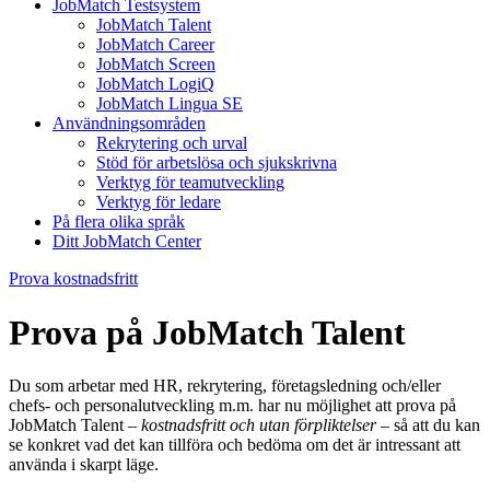
JobMatch Testsystem
JobMatch Talent
JobMatch Career
JobMatch Screen
JobMatch LogiQ
JobMatch Lingua SE
Användningsområden
Rekrytering och urval
Stöd för arbetslösa och sjukskrivna
Verktyg för teamutveckling
Verktyg för ledare
På flera olika språk
Ditt JobMatch Center
Prova kostnadsfritt
Prova på JobMatch Talent
Du som arbetar med HR, rekrytering, företagsledning och/eller
chefs- och personalutveckling m.m. har nu möjlighet att prova på
JobMatch Talent –
kostnadsfritt och utan förpliktelser
– så att du kan
se konkret vad det kan tillföra och bedöma om det är intressant att
använda i skarpt läge.