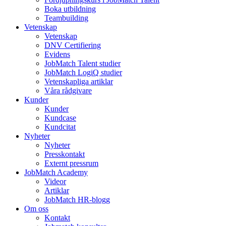
Boka utbildning
Teambuilding
Vetenskap
Vetenskap
DNV Certifiering
Evidens
JobMatch Talent studier
JobMatch LogiQ studier
Vetenskapliga artiklar
Våra rådgivare
Kunder
Kunder
Kundcase
Kundcitat
Nyheter
Nyheter
Presskontakt
Externt pressrum
JobMatch Academy
Videor
Artiklar
JobMatch HR-blogg
Om oss
Kontakt