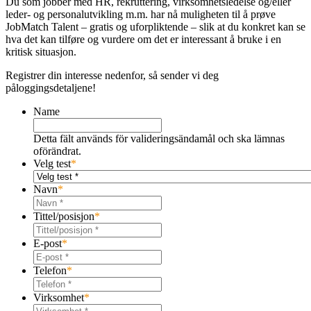
Du som jobber med HR, rekruttering, virksomhetsledelse og/eller
leder- og personalutvikling m.m. har nå muligheten til å prøve
JobMatch Talent – ​​gratis og uforpliktende – slik at du konkret kan se
hva det kan tilføre og vurdere om det er interessant å bruke i en
kritisk situasjon.
Registrer din interesse nedenfor, så sender vi deg
påloggingsdetaljene!
Name
Detta fält används för valideringsändamål och ska lämnas
oförändrat.
Velg test
*
Navn
*
Tittel/posisjon
*
E-post
*
Telefon
*
Virksomhet
*