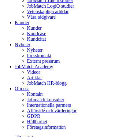
JobMatch Talent studier
JobMatch LogiQ studier
Vetenskapliga artiklar
Våra rådgivare
Kunder
Kunder
Kundcase
Kundcitat
Nyheter
Nyheter
Presskontakt
Externt pressrum
JobMatch Academy
Videor
Artiklar
JobMatch HR-blogg
Om oss
Kontakt
Jobmatch konsulter
Internationella partners
Affärsidé och värderingar
GDPR
Hållbarhet
Företagsinformation