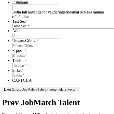
Instagram
Detta fält används för valideringsändamål och ska lämnas
oförändrat.
Test Seç
*
Adı
*
Unvanı/Görevi
*
E-posta
*
Telefon
*
Şirket
*
CAPTCHA
Evet lütfen, JobMatch Talent’ı denemek istiyorum
Prøv JobMatch Talent