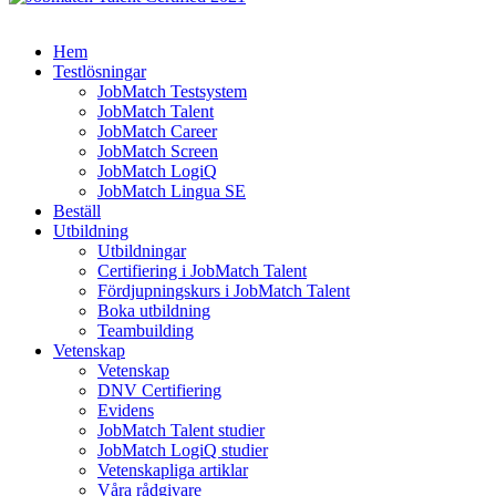
Hem
Testlösningar
JobMatch Testsystem
JobMatch Talent
JobMatch Career
JobMatch Screen
JobMatch LogiQ
JobMatch Lingua SE
Beställ
Utbildning
Utbildningar
Certifiering i JobMatch Talent
Fördjupningskurs i JobMatch Talent
Boka utbildning
Teambuilding
Vetenskap
Vetenskap
DNV Certifiering
Evidens
JobMatch Talent studier
JobMatch LogiQ studier
Vetenskapliga artiklar
Våra rådgivare