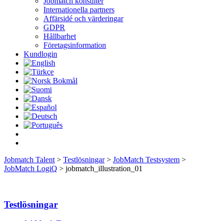
Jobmatch konsulter
Internationella partners
Affärsidé och värderingar
GDPR
Hållbarhet
Företagsinformation
Kundlogin
Jobmatch Talent
>
Testlösningar
>
JobMatch Testsystem
>
JobMatch LogiQ
>
jobmatch_illustration_01
Testlösningar