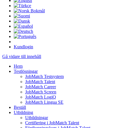
Kundlogin
Gå vidare till innehåll
Hem
Testlösningar
JobMatch Testsystem
JobMatch Talent
JobMatch Career
JobMatch Screen
JobMatch LogiQ
JobMatch Lingua SE
Beställ
Utbildning
Utbildningar
Certifiering i JobMatch Talent
Fördjupningskurs i JobMatch Talent