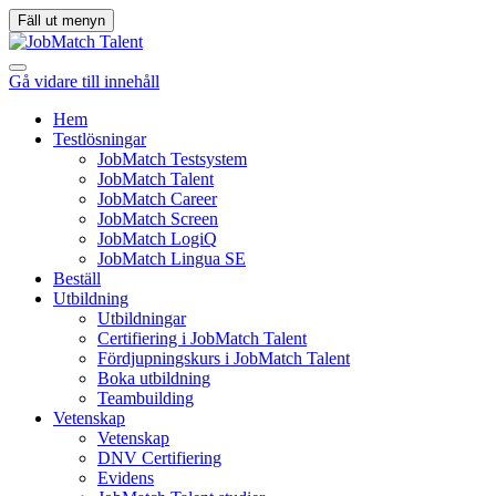
Fäll ut menyn
Gå vidare till innehåll
Hem
Testlösningar
JobMatch Testsystem
JobMatch Talent
JobMatch Career
JobMatch Screen
JobMatch LogiQ
JobMatch Lingua SE
Beställ
Utbildning
Utbildningar
Certifiering i JobMatch Talent
Fördjupningskurs i JobMatch Talent
Boka utbildning
Teambuilding
Vetenskap
Vetenskap
DNV Certifiering
Evidens